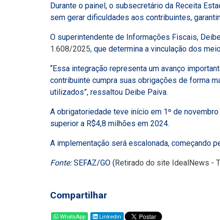
Durante o painel, o subsecretário da Receita Est
sem gerar dificuldades aos contribuintes, garantin
O superintendente de Informações Fiscais, Deibe
1.608/2025
, que determina a vinculação dos me
“Essa integração representa um avanço important
contribuinte cumpra suas obrigações de forma ma
utilizados”, ressaltou Deibe Paiva.
A obrigatoriedade teve início em 1º de novembr
superior a R$4,8 milhões em 2024.
A implementação será escalonada, começando pel
Fonte:
SEFAZ/GO (
Retirado do site IdealNews - 
Compartilhar
WhatsApp
Linkedin