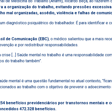
onal de Medicina do Trabalho (Anamt), Ricardo Beça, ao fazerem
a a organização do trabalho, evitando pressões excessiva
lho mal organizadas, assédio, violência e falhas de comuni
um diagnóstico psiquiátrico do trabalhador. É para identificar e 
sil de Comunicação (EBC)
, o médico salientou que
a mais rece
evenção e por redistribuir responsabilidades.
 crise […] Saúde mental no trabalho é uma responsabilidade comp
scos do trabalho também”.
aúde mental é uma questão fundamental no atual contexto, “fica
acionados ao trabalho com o objetivo de prevenir o adoecimento
254 benefícios previdenciários por transtornos mentais e
ncedidos 472.328 benefícios.