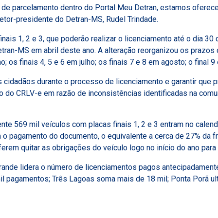
 de parcelamento dentro do Portal Meu Detran, estamos oferece
iretor-presidente do Detran-MS, Rudel Trindade.
nais 1, 2 e 3, que poderão realizar o licenciamento até o dia 3
tran-MS em abril deste ano. A alteração reorganizou os prazos d
; os finais 4, 5 e 6 em julho; os finais 7 e 8 em agosto; o final 
os cidadãos durante o processo de licenciamento e garantir que
o do CRLV-e em razão de inconsistências identificadas na com
 569 mil veículos com placas finais 1, 2 e 3 entram no calend
ram o pagamento do documento, o equivalente a cerca de 27% da fr
em quitar as obrigações do veículo logo no início do ano para
ande lidera o número de licenciamentos pagos antecipadamente,
 pagamentos; Três Lagoas soma mais de 18 mil; Ponta Porã ultr