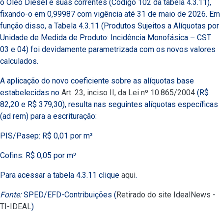
o Óleo Diesel e suas correntes (Código 102 da tabela 4.3.11),
fixando-o em 0,99987 com vigência até 31 de maio de 2026. Em
função disso, a Tabela 4.3.11 (Produtos Sujeitos a Alíquotas por
Unidade de Medida de Produto: Incidência Monofásica – CST
03 e 04) foi devidamente parametrizada com os novos valores
calculados.
A aplicação do novo coeficiente sobre as alíquotas base
estabelecidas no
Art. 23, inciso II, da Lei nº 10.865/2004
(R$
82,20 e R$ 379,30), resulta nas seguintes alíquotas específicas
(ad rem) para a escrituração:
PIS/Pasep: R$ 0,01 por m³
Cofins: R$ 0,05 por m³
Para acessar a tabela 4.3.11 clique
aqui
.
Fonte:
SPED/EFD-Contribuições (
Retirado do site IdealNews -
TI-IDEAL
)